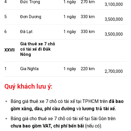
4
Đức Trọng
1 ngày
270 km
3,100,000
5
Đơn Dương
1 ngày
330 km
3,500,000
6
Đà Lạt
1 ngày
330 km
3,500,000
Giá thuê xe 7 chỗ
có tài xế đi Đắk
XXVII
Nông
1
Gia Nghĩa
1 ngày
220 km
2,700,000
Quý khách lưu ý:
Bảng giá thuê xe 7 chỗ có tài xế tại TPHCM trên
đã bao
gồm xăng, dầu, phí cầu đường
và
lương trả tài xế.
Bảng giá cho thuê xe 7 chỗ có tài xế tại Sài Gòn trên
chưa bao gồm VAT, chi phí bến bãi
(nếu có).