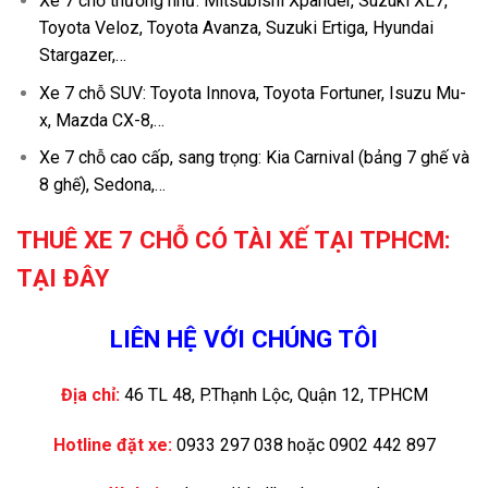
Xe 7 chỗ thường như: Mitsubishi Xpander, Suzuki XL7,
Toyota Veloz, Toyota Avanza, Suzuki Ertiga, Hyundai
Stargazer,…
Xe 7 chỗ SUV: Toyota Innova, Toyota Fortuner, Isuzu Mu-
x, Mazda CX-8,…
Xe 7 chỗ cao cấp, sang trọng: Kia Carnival (bảng 7 ghế và
8 ghế), Sedona,…
THUÊ XE 7 CHỖ CÓ TÀI XẾ TẠI TPHCM:
TẠI ĐÂY
LIÊN HỆ VỚI CHÚNG TÔI
Địa chỉ:
46 TL 48, P.Thạnh Lộc, Quận 12, TPHCM
Hotline đặt xe:
0933 297 038 hoặc 0902 442 897