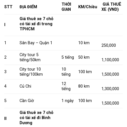
THỜI
GIÁ THUÊ
STT
ĐỊA ĐIỂM
KM/Chiều
GIAN
XE (VND)
Giá thuê xe 7 chỗ
có tài xế
đi trong
I
TPHCM
1
Sân Bay – Quận 1
10 km
250,000
City tour 5
2
5 tiếng
50 km
tiếng/50km
1,100,000
City tour 10
10
3
100 km
tiếng/100km
tiếng
1,500,000
12
4
Củ Chi
80 km
tiếng
1,300,000
5
Cần Giờ
1 ngày
100 km
1,500,000
Giá thuê xe 7 chỗ
có tài xế đi Bình
II
Dương