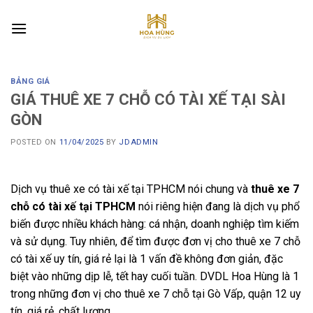
Skip
to
content
BẢNG GIÁ
GIÁ THUÊ XE 7 CHỖ CÓ TÀI XẾ TẠI SÀI
GÒN
POSTED ON
11/04/2025
BY
JDADMIN
Dịch vụ thuê xe có tài xế tại TPHCM nói chung và
thuê xe 7
chỗ có tài xế tại TPHCM
nói riêng hiện đang là dịch vụ phổ
biến được nhiều khách hàng: cá nhận, doanh nghiệp tìm kiếm
và sử dụng. Tuy nhiên, để tìm được đơn vị cho thuê xe 7 chỗ
có tài xế uy tín, giá rẻ lại là 1 vấn đề không đơn giản, đặc
biệt vào những dịp lễ, tết hay cuối tuần. DVDL Hoa Hùng là 1
trong những đơn vị cho thuê xe 7 chỗ tại Gò Vấp, quận 12 uy
tín, giá rẻ, chất lượng.