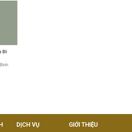
 Đi
 Bình
H
DỊCH VỤ
GIỚI THIỆU