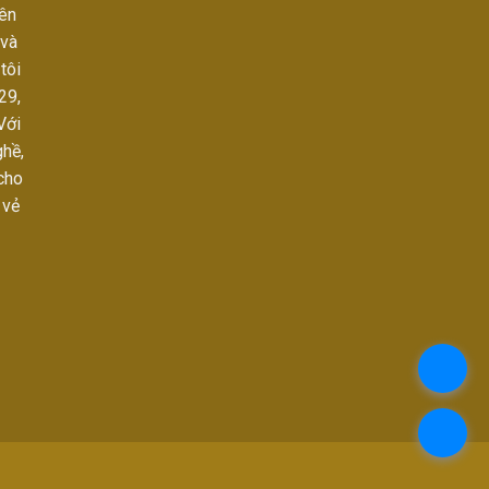
ên
 và
tôi
29,
Với
ghề,
cho
 vẻ