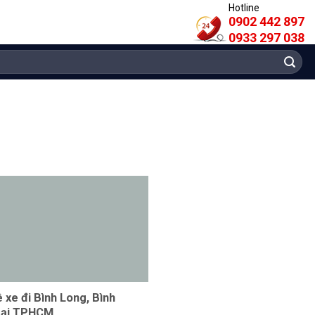
Hotline
0902 442 897
0933 297 038
ê xe đi Bình Long, Bình
tại TPHCM