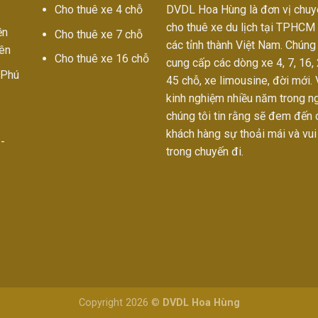
Cho thuê xe 4 chỗ
DVDL Hoa Hùng là đơn vị chuy
cho thuê xe du lịch tại TPHCM
ền
Cho thuê xe 7 chỗ
các tỉnh thành Việt Nam. Chúng 
yên
Cho thuê xe 16 chỗ
cung cấp các dòng xe 4, 7, 16, 
 Phú
45 chỗ, xe limousine, đời mới. 
kinh nghiệm nhiều năm trong n
chúng tôi tin rằng sẽ đem đến 
khách hàng sự thoải mái và vui
-
trong chuyến đi.
Copyright 2026 ©
DVDL Hoa Hùng