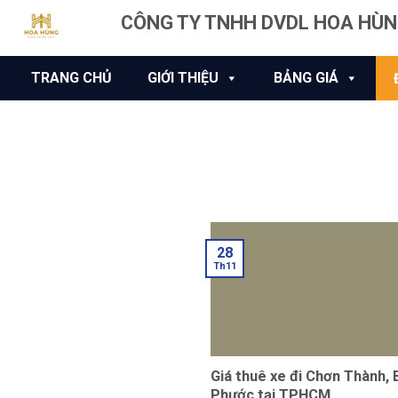
Skip
CÔNG TY TNHH DVDL HOA HÙ
to
content
TRANG CHỦ
GIỚI THIỆU
BẢNG GIÁ
28
Th11
Giá thuê xe đi Chơn Thành, 
Phước tại TPHCM