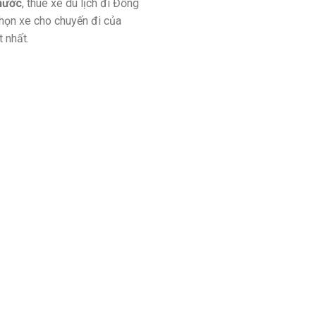
phước
, thuê xe du lịch đi Đồng
 chọn xe cho chuyến đi của
 nhất.