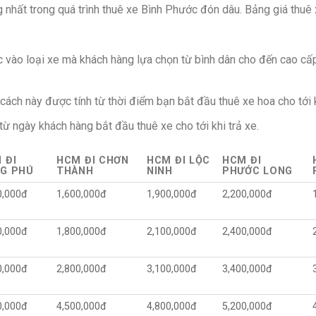
 nhất trong quá trình thuê xe Bình Phước đón dâu. Bảng giá thuê 
c vào loại xe mà khách hàng lựa chọn từ bình dân cho đến cao cấ
ch này được tính từ thời điểm bạn bắt đầu thuê xe hoa cho tới k
từ ngày khách hàng bắt đầu thuê xe cho tới khi trả xe.
 ĐI
HCM ĐI CHƠN
HCM ĐI LỘC
HCM ĐI
G PHÚ
THÀNH
NINH
PHƯỚC LONG
0,000đ
1,600,000đ
1,900,000đ
2,200,000đ
0,000đ
1,800,000đ
2,100,000đ
2,400,000đ
0,000đ
2,800,000đ
3,100,000đ
3,400,000đ
0,000đ
4,500,000đ
4,800,000đ
5,200,000đ