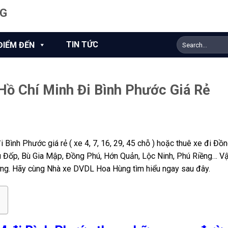
NG
TIN TỨC
ĐIỂM ĐẾN
Hồ Chí Minh Đi Bình Phước Giá Rẻ
N
 Bình Phước giá rẻ ( xe 4, 7, 16, 29, 45 chỗ ) hoặc thuê xe đi Đồ
ù Đốp, Bù Gia Mập, Đồng Phú, Hớn Quản, Lộc Ninh, Phú Riềng… Vậ
ợng. Hãy cùng Nhà xe DVDL Hoa Hùng tìm hiểu ngay sau đây.