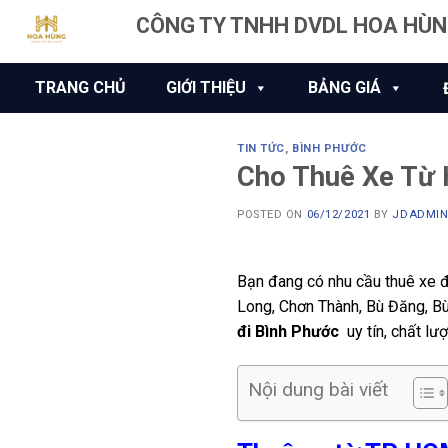
Skip
CÔNG TY TNHH DVDL HOA HÙ
to
content
TRANG CHỦ
GIỚI THIỆU
BẢNG GIÁ
TIN TỨC
,
BÌNH PHƯỚC
Cho Thuê Xe Từ 
POSTED ON
06/12/2021
BY
JDADMI
Bạn đang có nhu cầu thuê xe đi
Long, Chơn Thành, Bù Đăng, B
đi Bình Phước
uy tín, chất lư
Nội dung bài viết