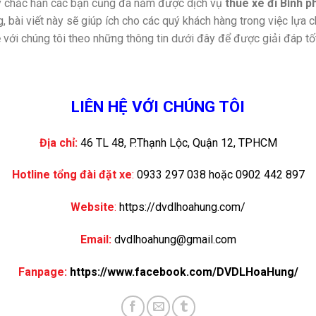
ày chắc hẳn các bạn cũng đã nắm được dịch vụ
thuê xe đi Bình 
g, bài viết này sẽ giúp ích cho các quý khách hàng trong việc lựa
 với chúng tôi theo những thông tin dưới đây để được giải đáp tốt
LIÊN HỆ VỚI CHÚNG TÔI
Địa chỉ:
46 TL 48, P.Thạnh Lộc, Quận 12, TPHCM
Hotline tổng đài đặt xe
:
0933 297 038 hoặc 0902 442 897
Website
:
https://dvdlhoahung.com/
Email:
dvdlhoahung@gmail.com
Fanpage:
https://www.facebook.com/DVDLHoaHung/