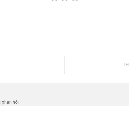
TH
 phản hồi.