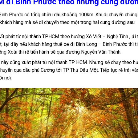
M đi Bình Phước theo những cung đườ
nh Phước có tổng chiều dài khoảng 100km. Khi di chuyển chúng 
 khách hàng mà sẽ di chuyển theo một trong hai cung đường sau:
ất phát từ nội thành TPHCM theo hướng Xô Viết – Nghệ Tĩnh , đi t
tại đây nếu khách hàng thuê xe đi Bình Long – Bình Phước thì ti
ồng Xoài thì rẽ tiến hành sẽ qua đường Nguyễn Văn Thành.
ày cũng xuất phát từ nội thành TP HCM. Nhưng sẽ chạy theo hướn
uyển qua cầu phú Cường tới TP Thủ Dầu Một. Tiếp tục rẽ trái và
i nơi.