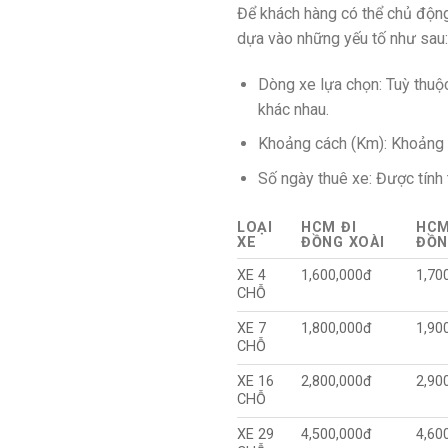
Để khách hàng có thể chủ động
dựa vào những yếu tố như sau:
Dòng xe lựa chọn: Tuỳ thuộ
khác nhau.
Khoảng cách (Km): Khoảng cá
Số ngày thuê xe: Được tính 
LOẠI
HCM ĐI
HCM
XE
ĐỒNG XOÀI
ĐỒN
XE 4
1,600,000đ
1,70
CHỖ
XE 7
1,800,000đ
1,90
CHỖ
XE 16
2,800,000đ
2,90
CHỖ
XE 29
4,500,000đ
4,60