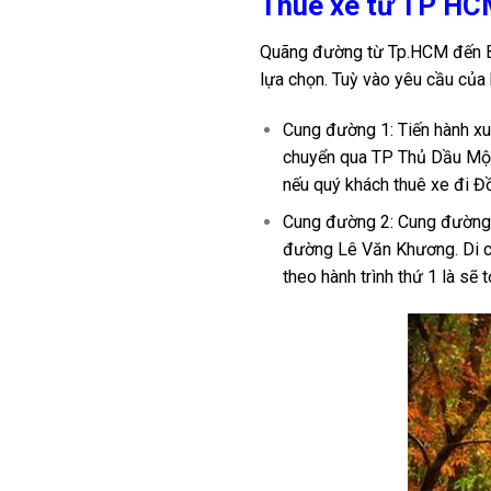
Thuê xe từ TP HC
Quãng đường từ Tp.HCM đến Bì
lựa chọn. Tuỳ vào yêu cầu của
Cung đường 1: Tiến hành xu
chuyển qua TP Thủ Dầu Một, 
nếu quý khách thuê xe đi Đ
Cung đường 2: Cung đường n
đường Lê Văn Khương. Di ch
theo hành trình thứ 1 là sẽ tớ