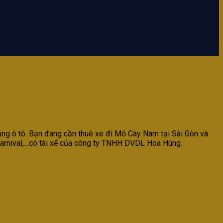
ằng ô tô. Bạn đang cần thuê xe đi Mỏ Cày Nam tại Sài Gòn và
, Carnival,…có tài xế của công ty TNHH DVDL Hoa Hùng.