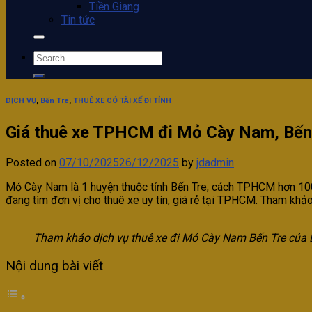
Tiền Giang
Tin tức
DỊCH VỤ
,
Bến Tre
,
THUÊ XE CÓ TÀI XẾ ĐI TỈNH
Giá thuê xe TPHCM đi Mỏ Cày Nam, Bến
Posted on
07/10/2025
26/12/2025
by
jdadmin
Mỏ Cày Nam là 1 huyện thuộc tỉnh Bến Tre, cách TPHCM hơn 100k
đang tìm đơn vị cho thuê xe uy tín, giá rẻ tại TPHCM. Tham khả
Tham khảo dịch vụ thuê xe đi Mỏ Cày Nam Bến Tre củ
Nội dung bài viết