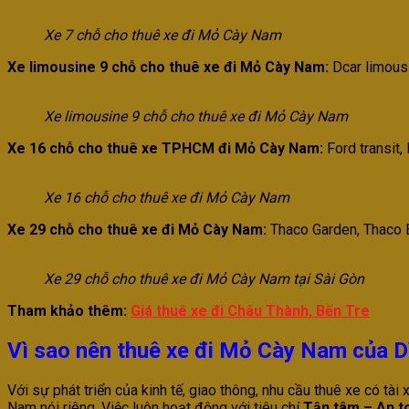
Xe 7 chỗ cho thuê xe đi Mỏ Cày Nam
Xe limousine 9 chỗ cho thuê xe đi Mỏ Cày Nam:
Dcar limousi
Xe limousine 9 chỗ cho thuê xe đi Mỏ Cày Nam
Xe 16 chỗ cho thuê xe TPHCM đi Mỏ Cày Nam:
Ford transit,
Xe 16 chỗ cho thuê xe đi Mỏ Cày Nam
Xe 29 chỗ cho thuê xe đi Mỏ Cày Nam:
Thaco Garden, Thaco 
Xe 29 chỗ cho thuê xe đi Mỏ Cày Nam tại Sài Gòn
Tham khảo thêm:
Giá thuê xe đi Châu Thành, Bến Tre
Vì sao nên thuê xe đi Mỏ Cày Nam của
Với sự phát triển của kinh tế, giao thông, nhu cầu thuê xe có tà
Nam nói riêng. Việc luôn hoạt động với tiêu chí
Tận tâm – An t