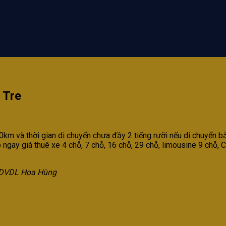
 Tre
m và thời gian di chuyển chưa đầy 2 tiếng rưỡi nếu di chuyển b
o ngay giá thuê xe 4 chỗ, 7 chỗ, 16 chỗ, 29 chỗ, limousine 9 chỗ
a DVDL Hoa Hùng