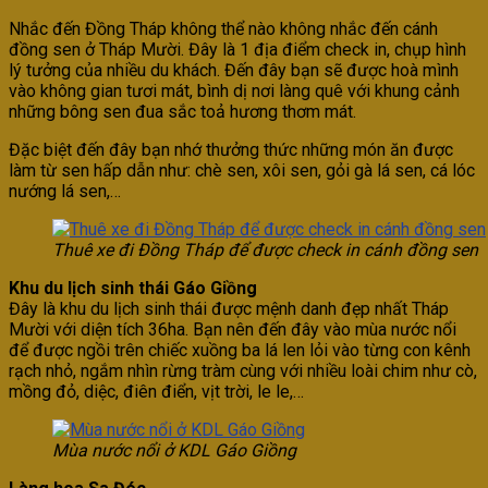
Nhắc đến Đồng Tháp không thể nào không nhắc đến cánh
đồng sen ở Tháp Mười. Đây là 1 địa điểm check in, chụp hình
lý tưởng của nhiều du khách. Đến đây bạn sẽ được hoà mình
vào không gian tươi mát, bình dị nơi làng quê với khung cảnh
những bông sen đua sắc toả hương thơm mát.
Đặc biệt đến đây bạn nhớ thưởng thức những món ăn được
làm từ sen hấp dẫn như: chè sen, xôi sen, gỏi gà lá sen, cá lóc
nướng lá sen,…
Thuê xe đi Đồng Tháp để được check in cánh đồng sen
Khu du lịch sinh thái Gáo Giồng
Đây là khu du lịch sinh thái được mệnh danh đẹp nhất Tháp
Mười với diện tích 36ha. Bạn nên đến đây vào mùa nước nổi
để được ngồi trên chiếc xuồng ba lá len lỏi vào từng con kênh
rạch nhỏ, ngắm nhìn rừng tràm cùng với nhiều loài chim như cò,
mồng đỏ, diệc, điên điển, vịt trời, le le,…
Mùa nước nổi ở KDL Gáo Giồng