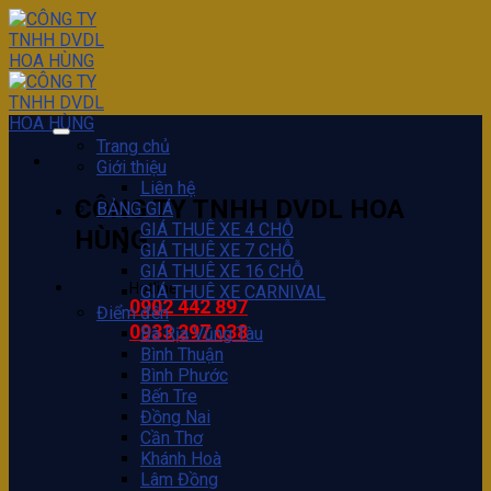
Skip
to
content
Trang chủ
Giới thiệu
Liên hệ
CÔNG TY TNHH DVDL HOA
BẢNG GIÁ
GIÁ THUÊ XE 4 CHỖ
HÙNG
GIÁ THUÊ XE 7 CHỖ
GIÁ THUÊ XE 16 CHỖ
Hotline
GIÁ THUÊ XE CARNIVAL
0902 442 897
Điểm đến
0933 297 038
Bà Rịa Vũng Tàu
Bình Thuận
Bình Phước
Bến Tre
Đồng Nai
Cần Thơ
Khánh Hoà
Lâm Đồng