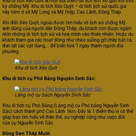
Khu di tích Xẻo Quít là một địa điểm du lịch lịch sử gắn với thời
kỳ chống Mỹ. Khu di tích Xẻo Quýt – di tích lịch sử quốc gia
này nằm ở xã Mỹ Long và Mỹ Hiệp, Cao Lãnh, Đồng Tháp.
Khi đến Xẻo Quýt, ngoài được tìm hiểu về lịch sử chống Mỹ
anh dũng của người dân Đồng Thấp, du khách còn được ngắm
nhìn những di tích lịch sử và hoà mình vào thiên nhiên. Hoặc du
khách tham gia các hoạt động như chèo xuồng gỡ chày bắt cá,
đan lát các vật dụng,… để biến hoá 1 ngày thành người địa
phương.
Khu di tích Xẻo Quít
Khu di tích cụ Phó Bảng Nguyễn Sinh Sắc:
Lăng mộ cụ Sách Nguyễn Sinh Sắc
Khu di tích cụ Phó Bảng (Lăng mộ cụ Phó bảng Nguyễn Sinh
Sắc) cách thành phố Cao Lãnh 1km. Đây là 1 điểm thú vị có thể
giúp bạn tìm hiểu về thân thế, sự nghiệp cũng như cuộc đời
của cụ Nguyễn Sinh Sắc.
Đồng Sen Tháp Mười: