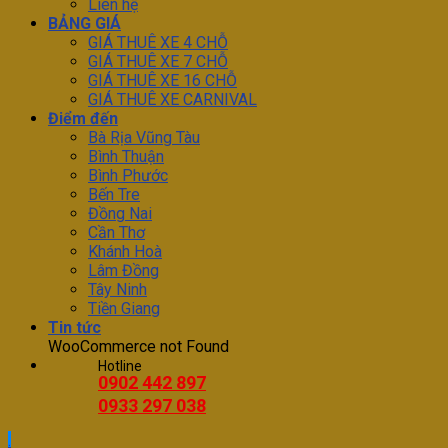
Liên hệ
BẢNG GIÁ
GIÁ THUÊ XE 4 CHỖ
GIÁ THUÊ XE 7 CHỖ
GIÁ THUÊ XE 16 CHỖ
GIÁ THUÊ XE CARNIVAL
Điểm đến
Bà Rịa Vũng Tàu
Bình Thuận
Bình Phước
Bến Tre
Đồng Nai
Cần Thơ
Khánh Hoà
Lâm Đồng
Tây Ninh
Tiền Giang
Tin tức
WooCommerce not Found
Hotline
0902 442 897
0933 297 038
.