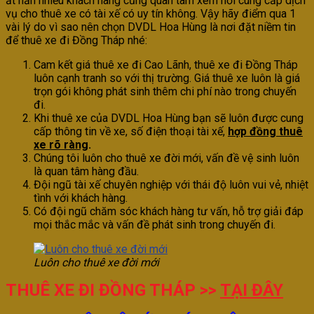
ắt hẳn nhiều khách hàng cũng quan tâm xem nơi cung cấp dịch
vụ cho thuê xe có tài xế có uy tín không. Vậy hãy điểm qua 1
vài lý do vì sao nên chọn DVDL Hoa Hùng là nơi đặt niềm tin
để thuê xe đi Đồng Tháp nhé:
Cam kết giá thuê xe đi Cao Lãnh, thuê xe đi Đồng Tháp
luôn cạnh tranh so với thị trường. Giá thuê xe luôn là giá
trọn gói không phát sinh thêm chi phí nào trong chuyến
đi.
Khi thuê xe của DVDL Hoa Hùng bạn sẽ luôn được cung
cấp thông tin về xe, số điện thoại tài xế,
hợp đồng thuê
xe rõ ràng
.
Chúng tôi luôn cho thuê xe đời mới, vấn đề vệ sinh luôn
là quan tâm hàng đầu.
Đội ngũ tài xế chuyên nghiệp với thái độ luôn vui vẻ, nhiệt
tình với khách hàng.
Có đội ngũ chăm sóc khách hàng tư vấn, hỗ trợ giải đáp
mọi thắc mắc và vấn đề phát sinh trong chuyến đi.
Luôn cho thuê xe đời mới
THUÊ XE ĐI ĐỒNG THÁP >>
TẠI ĐÂY