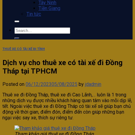
Tây Ninh
Tiền Giang
Tin tức
THUÊ XE CÓ TÀI XẾ ĐI TỈNH
Dịch vụ cho thuê xe có tài xế đi Đồng
Tháp tại TPHCM
Posted on
06/12/2023
05/08/2025
by
jdadmin
Thuê xe đi Đồng Tháp, thuê xe đi Cao Lãnh,… luôn là 1 trong
những dịch vụ được nhiều khách hàng quan tâm vào mỗi dịp lễ,
tết. Ngoài việc thuê xe đi Đồng Tháp có tài xế sẽ giúp bạn chủ
động về thời gian, điểm đón, điểm đến còn giúp những bạn
ngại việc say xe, thích sự riêng tư.
Tham khảo giá thuê xe đi Đồng Tháp