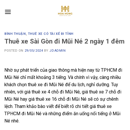
Skip
to
content
BÌNH THUẬN
,
THUÊ XE CÓ TÀI XẾ ĐI TỈNH
Thuê xe Sài Gòn đi Mũi Né 2 ngày 1 đêm
POSTED ON
29/05/2024
BY
JDADMIN
Nhờ sự phát triển của giao thông mà hiện nay từ TPHCM đi
Mũi Né chỉ mất khoảng 3 tiếng. Và chính vì vậy, càng nhiều
khách chọn thuê xe đi Mũi Né để du lịch, nghỉ dưỡng. Tuy
nhiên, với giá thuê xe 4 chỗ đi Mũi Né, giá thuê xe 7 chỗ đi
Mũi Né hay giá thuê xe 16 chỗ đi Mũi Né sẽ có sự chênh
lệch. Tham khảo bào viết để biết rõ chi tiết giá thuê xe
TPHCM đi Mũi Né và những điểm ăn uống nổi tiếng ở Mũi
Né nhé.