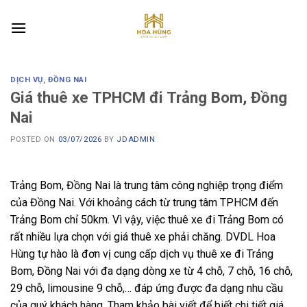
Skip
to
content
DỊCH VỤ
,
ĐỒNG NAI
Giá thuê xe TPHCM đi Trảng Bom, Đồng
Nai
POSTED ON
03/07/2026
BY
JDADMIN
Trảng Bom, Đồng Nai là trung tâm công nghiệp trọng điểm
của Đồng Nai. Với khoảng cách từ trung tâm TPHCM đến
Trảng Bom chỉ 50km. Vì vậy, việc thuê xe đi Trảng Bom có
rất nhiều lựa chọn với giá thuê xe phải chăng. DVDL Hoa
Hùng tự hào là đơn vị cung cấp dịch vụ thuê xe đi Trảng
Bom, Đồng Nai với đa dạng dòng xe từ 4 chỗ, 7 chỗ, 16 chỗ,
29 chỗ, limousine 9 chỗ,… đáp ứng được đa dạng nhu cầu
của quý khách hàng. Tham khảo bài viết để biết chi tiết giá