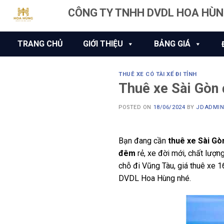
Skip
CÔNG TY TNHH DVDL HOA HÙ
to
content
TRANG CHỦ
GIỚI THIỆU
BẢNG GIÁ
THUÊ XE CÓ TÀI XẾ ĐI TỈNH
Thuê xe Sài Gòn 
POSTED ON
18/06/2024
BY
JDADMI
Bạn đang cần
thuê xe Sài Gò
đêm
rẻ, xe đời mới, chất lượng
chỗ đi Vũng Tàu, giá thuê xe 1
DVDL Hoa Hùng nhé.