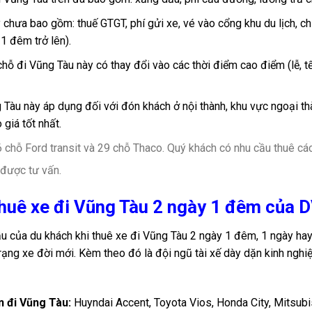
 chưa bao gồm: thuế GTGT, phí gửi xe, vé vào cổng khu du lịch, chi
1 đêm trở lên).
 chỗ đi Vũng Tàu này có thay đổi vào các thời điểm cao điểm (lễ, tế
 Tàu này áp dụng đối với đón khách ở nội thành, khu vực ngoại thà
giá tốt nhất.
chỗ Ford transit và 29 chỗ Thaco. Quý khách có nhu cầu thuê các
được tư vấn.
thuê xe đi Vũng Tàu 2 ngày 1 đêm của 
của du khách khi thuê xe đi Vũng Tàu 2 ngày 1 đêm, 1 ngày hay
rạng xe đời mới. Kèm theo đó là đội ngũ tài xế dày dặn kinh nghi
n đi Vũng Tàu:
Huyndai Accent, Toyota Vios, Honda City, Mitsubis