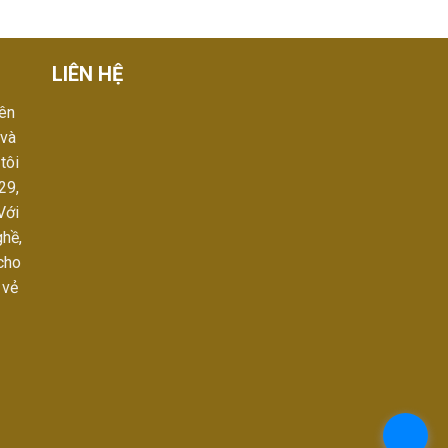
LIÊN HỆ
ên
 và
tôi
29,
Với
ghề,
cho
 vẻ