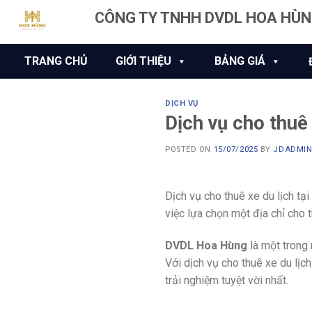
Skip
CÔNG TY TNHH DVDL HOA HÙ
to
content
TRANG CHỦ
GIỚI THIỆU
BẢNG GIÁ
DỊCH VỤ
Dịch vụ cho thuê
POSTED ON
15/07/2025
BY
JDADMI
Dịch vụ cho thuê xe du lịch tạ
việc lựa chọn một địa chỉ cho t
DVDL Hoa Hùng
là một trong 
Với dịch vụ cho thuê xe du lịc
trải nghiệm tuyệt vời nhất.